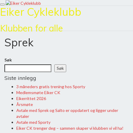
Toggle
Eiker Cykleklubb
Skip
navigation
to
content
Klubben for alle
Sprek
Sprek
Søk
Søk
Siste innlegg
3 måneders gratis trening hos Sporty
Medlemsmøte Eiker CK
Eikerrittet 2026
Årsmøte
Avtale med Sprek og Salto er oppdatert og ligger under
avtaler
Avtale med Sporty
Eiker CK trenger deg – sammen skaper vi klubben vi vil ha!