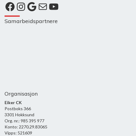
Facebook
Instagram
Google
E-post
YouTube
Samarbeidspartnere
Organisasjon
Eiker CK
Postboks 366
3301 Hokksund
Org. nr.: 985 395 977
Konto: 2270.29.83065
Vipps: 521609